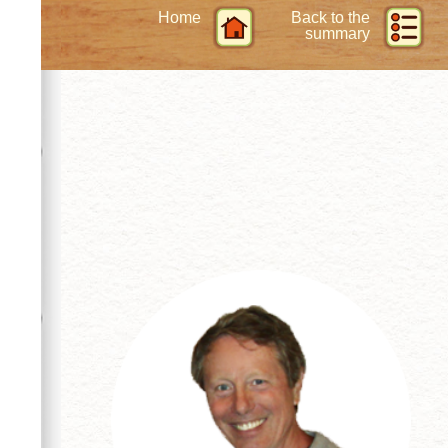
Home
Back to the
summary
ENCH2 / 2
Retour
La collection iBrid
Découverte du bridge
Bridge discovery
:
Bases for beginners.
Initiation pour les débutants